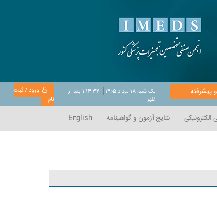
ورود / ثبت
 پیشرفته
يک شنبه 18 مرداد 1405
1:14:33 بعد از
نام
ظهر
 الکترونیکی
نتایج آزمون و گواهینامه
English