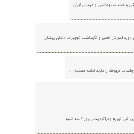
کی و خدمات بهداشتی و درمانی ایران
یزات دندان پزشکی از روز دوشنبه مورخ 1402/05/02 از ساعت 15 آغاز می‌گردد و شروع دوره آموزش تعمیر و نگهداشت تجهیزات دندان پزشکی
لسات مربوطه را دارند ادامه مطلب ....
15 آغاز می شود و شروع دوره‌ی مجازی مسئولین فنی توزیع ومراکزدرمانی روز * سه شنبه