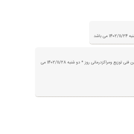
اشد
ثبت نام دوره‌ی مجازی مسئولین فنی توزیع ودرمانی از روز سه شنبه مورخ 1402/10/24* ساعت 11 آغاز می شود و شروع دوره‌ی مجازی مسئولین فنی توزیع ومراکزدرمانی روز * دو شنبه 1402/11/28 می