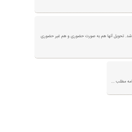
۱۴٠٠/و۱۴٠٠/٠۸/۲۱ می رساند گواهینامه ها آماده تحویل می باشد. تحویل آنها هم به صورت حضوری و هم غیر حضوری