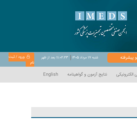
ورود / ثبت
 پیشرفته
شنبه 17 مرداد 1405
11:02:24 بعد از ظهر
نام
 الکترونیکی
نتایج آزمون و گواهینامه
English