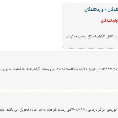
دگان - واردکنندگان
اردکنندگان
 کانال تلگرام اطلاع رسانی میگردد.
به اطلاع کلیه شرکت کنندگان دوره آشنایی با الزامات ایزو 13485:2016 در تاریخ 
به اطلاع کلیه شرکت کنندگان آزمون مسئولین فنی شرکتهای توزیعی-مراکز درمانی ۱۴٠٠/٠۸/٠۱م