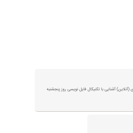
 مورخ ۱۴٠٠/۱٠/۱۲ از ساعت ۱۳ آغاز می‌گردد و شروع دوره‌ی مجازی (آنلاین) آشنایی با تکنیکال فایل نویسی روز پنجشنبه